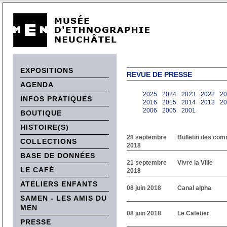
EXPOSITIONS
REVUE DE PRESSE
AGENDA
2025
2024
2023
2022
20
INFOS PRATIQUES
2016
2015
2014
2013
20
2006
2005
2001
BOUTIQUE
HISTOIRE(S)
28 septembre
Bulletin des co
COLLECTIONS
2018
BASE DE DONNÉES
21 septembre
Vivre la Ville
LE CAFÉ
2018
ATELIERS ENFANTS
08 juin 2018
Canal alpha
SAMEN - LES AMIS DU
MEN
08 juin 2018
Le Cafetier
PRESSE