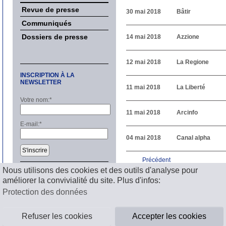
Revue de presse
30 mai 2018
Bâtir
Communiqués
Dossiers de presse
14 mai 2018
Azzione
12 mai 2018
La Regione
INSCRIPTION À LA
NEWSLETTER
11 mai 2018
La Liberté
Votre nom:
*
11 mai 2018
Arcinfo
E-mail:
*
04 mai 2018
Canal alpha
S'inscrire
Précédent
1
2
3
4
5
6
7
8
9
1
Nous utilisons des cookies et des outils d'analyse pour
Suivant
améliorer la convivialité du site. Plus d'infos:
Mentions légales
Protection des données
Refuser les cookies
Accepter les cookies