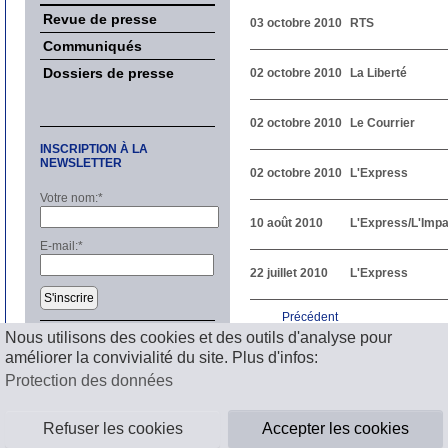
Revue de presse
03 octobre 2010
RTS
Communiqués
Dossiers de presse
02 octobre 2010
La Liberté
02 octobre 2010
Le Courrier
INSCRIPTION À LA
NEWSLETTER
02 octobre 2010
L'Express
Votre nom:
*
10 août 2010
L'Express/L'Impar
E-mail:
*
22 juillet 2010
L'Express
S'inscrire
Précédent
1
2
3
4
5
6
7
8
9
1
Nous utilisons des cookies et des outils d'analyse pour
Suivant
améliorer la convivialité du site. Plus d'infos:
Mentions légales
Protection des données
Refuser les cookies
Accepter les cookies