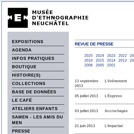
EXPOSITIONS
REVUE DE PRESSE
AGENDA
2025
2024
2023
2022
20
INFOS PRATIQUES
2016
2015
2014
2013
20
2006
2005
2001
BOUTIQUE
HISTOIRE(S)
13 septembre
L'événement
COLLECTIONS
2013
BASE DE DONNÉES
05 juillet 2013
L'Express
LE CAFÉ
ATELIERS ENFANTS
03 juillet 2013
Accrochages
SAMEN - LES AMIS DU
MEN
21 juin 2013
L'Impartial
PRESSE