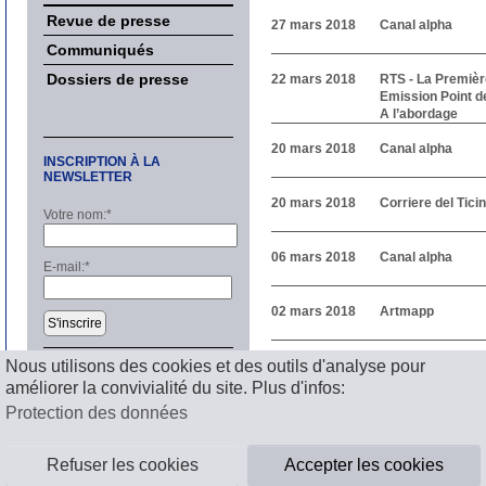
Revue de presse
27 mars 2018
Canal alpha
Communiqués
Dossiers de presse
22 mars 2018
RTS - La Premièr
Emission Point de
A l’abordage
20 mars 2018
Canal alpha
INSCRIPTION À LA
NEWSLETTER
20 mars 2018
Corriere del Tici
Votre nom:
*
06 mars 2018
Canal alpha
E-mail:
*
02 mars 2018
Artmapp
S'inscrire
Précédent
Nous utilisons des cookies et des outils d'analyse pour
1
2
3
4
5
6
7
8
9
1
améliorer la convivialité du site. Plus d'infos:
Suivant
Mentions légales
Protection des données
Refuser les cookies
Accepter les cookies