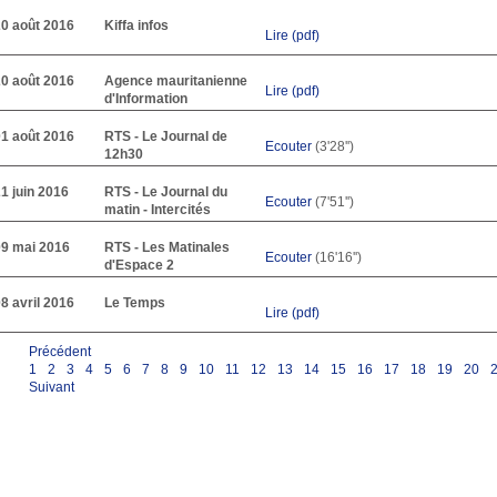
20 août 2016
Kiffa infos
Lire (pdf)
20 août 2016
Agence mauritanienne
Lire (pdf)
d'Information
01 août 2016
RTS - Le Journal de
Ecouter
(3'28'')
12h30
1 juin 2016
RTS - Le Journal du
Ecouter
(7'51'')
matin - Intercités
09 mai 2016
RTS - Les Matinales
Ecouter
(16'16'')
d'Espace 2
8 avril 2016
Le Temps
Lire (pdf)
Précédent
1
2
3
4
5
6
7
8
9
10
11
12
13
14
15
16
17
18
19
20
Suivant