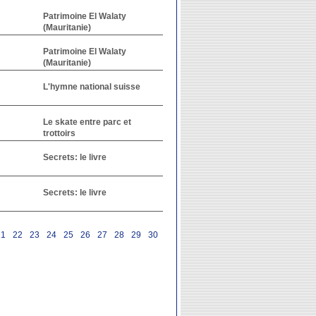
Patrimoine El Walaty
(Mauritanie)
Patrimoine El Walaty
(Mauritanie)
L'hymne national suisse
Le skate entre parc et
trottoirs
Secrets: le livre
Secrets: le livre
21
22
23
24
25
26
27
28
29
30
31
32
33
34
35
36
37
38
39