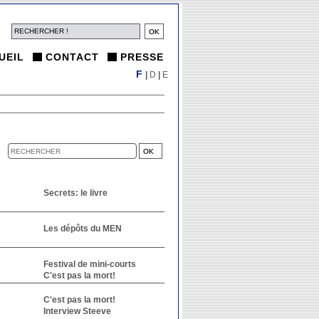
UEIL
CONTACT
PRESSE
F
|
D
|
E
Secrets: le livre
Les dépôts du MEN
Festival de mini-courts
C'est pas la mort!
C'est pas la mort!
Interview Steeve