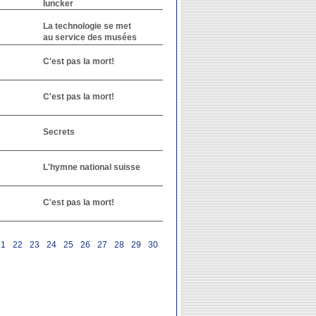
Iuncker
La technologie se met
au service des musées
C'est pas la mort!
C'est pas la mort!
Secrets
L'hymne national suisse
C'est pas la mort!
21
22
23
24
25
26
27
28
29
30
31
32
33
34
35
36
37
38
39