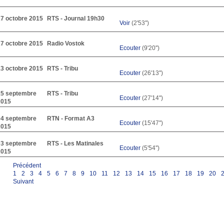
27 octobre 2015
RTS - Journal 19h30
Voir
(2'53'')
27 octobre 2015
Radio Vostok
Ecouter
(9'20'')
13 octobre 2015
RTS - Tribu
Ecouter
(26'13'')
15 septembre
RTS - Tribu
Ecouter
(27'14'')
2015
04 septembre
RTN - Format A3
Ecouter
(15'47'')
2015
03 septembre
RTS - Les Matinales
Ecouter
(5'54'')
2015
Précédent
1
2
3
4
5
6
7
8
9
10
11
12
13
14
15
16
17
18
19
20
Suivant