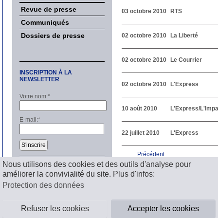
Revue de presse
03 octobre 2010
RTS
Communiqués
Dossiers de presse
02 octobre 2010
La Liberté
02 octobre 2010
Le Courrier
INSCRIPTION À LA
NEWSLETTER
02 octobre 2010
L'Express
Votre nom:
*
10 août 2010
L'Express/L'Impar
E-mail:
*
22 juillet 2010
L'Express
S'inscrire
Précédent
1
2
3
4
5
6
7
8
9
1
Nous utilisons des cookies et des outils d'analyse pour
Suivant
améliorer la convivialité du site. Plus d'infos:
Mentions légales
Protection des données
Refuser les cookies
Accepter les cookies