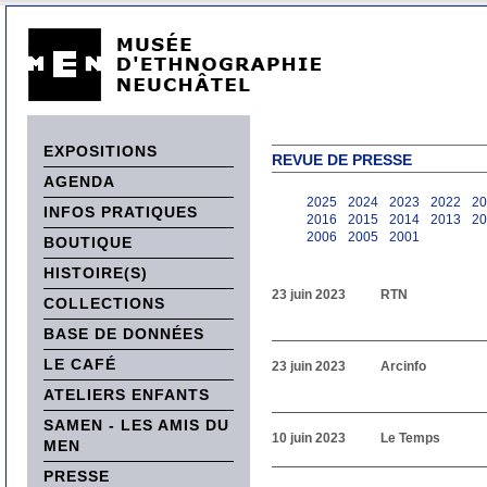
EXPOSITIONS
REVUE DE PRESSE
AGENDA
2025
2024
2023
2022
20
INFOS PRATIQUES
2016
2015
2014
2013
20
2006
2005
2001
BOUTIQUE
HISTOIRE(S)
23 juin 2023
RTN
COLLECTIONS
BASE DE DONNÉES
LE CAFÉ
23 juin 2023
Arcinfo
ATELIERS ENFANTS
SAMEN - LES AMIS DU
10 juin 2023
Le Temps
MEN
PRESSE