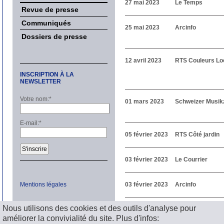
27 mai 2023
Le Temps
Revue de presse
Communiqués
25 mai 2023
Arcinfo
Dossiers de presse
12 avril 2023
RTS Couleurs Lo
INSCRIPTION À LA
NEWSLETTER
Votre nom:
*
01 mars 2023
Schweizer Musik
E-mail:
*
05 février 2023
RTS Côté jardin
S'inscrire
03 février 2023
Le Courrier
Mentions légales
03 février 2023
Arcinfo
Précédent
Nous utilisons des cookies et des outils d'analyse pour
1
2
3
4
5
6
7
8
9
1
améliorer la convivialité du site. Plus d'infos:
Suivant