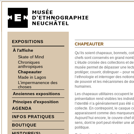
EXPOSITIONS
CHAPEAUTER
À l'affiche
Qu’ils soient chapeaux, bonnets, coi
Skate of Mind
chefs sont conservés en grand nomb
Chroniques
L’étude croisée des collections et 
anthropiques
musée permet de dépasser une lectur
Chapeauter
protéger, couvrir, distinguer – pour
Made in Lagos
l’ethnologie et interroger des notio
de pouvoir et les mécanismes de do
L’impermanence des
choses
humaines.
Anciennes expositions
Les chapeaux utilitaires occupent le
présentation rend visibles les individ
Principes d'exposition
l’identité n’a généralement pas été
AGENDA
collecte. En contrepoint, le casque co
apparaissent comme des marqueurs d’
INFOS PRATIQUES
Aujourd’hui encore, le couvre-chef 
sens, dont le port peut révéler une aff
BOUTIQUE
politique.
HISTOIRE(S)