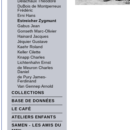
Delachaux Théodore
DuBois de Montperreux
Frédéric
Erni Hans
Estreicher Zygmunt
Gabus Jean
Gonseth Marc-Olivier
Hainard Jacques
Jéquier Gustave
Kaehr Roland
Keller Cilette
Knapp Charles
Lichtenhahn Ernst
de Meuron Charles
Daniel
de Pury James-
Ferdinand
Van Gennep Arnold
COLLECTIONS
BASE DE DONNÉES
LE CAFÉ
ATELIERS ENFANTS
SAMEN - LES AMIS DU