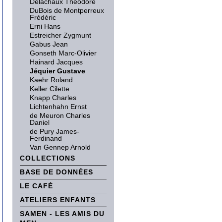
Delachaux Théodore
DuBois de Montperreux
Frédéric
Erni Hans
Estreicher Zygmunt
Gabus Jean
Gonseth Marc-Olivier
Hainard Jacques
Jéquier Gustave
Kaehr Roland
Keller Cilette
Knapp Charles
Lichtenhahn Ernst
de Meuron Charles
Daniel
de Pury James-
Ferdinand
Van Gennep Arnold
COLLECTIONS
BASE DE DONNÉES
LE CAFÉ
ATELIERS ENFANTS
SAMEN - LES AMIS DU