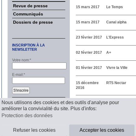
Revue de presse
15 mars 2017
Le Temps
Communiqués
Dossiers de presse
15 mars 2017
Canal alpha
23 février 2017
L'Express
INSCRIPTION À LA
NEWSLETTER
02 février 2017
A+
Votre nom:
*
01 février 2017
Vivre la Ville
E-mail:
*
15 décembre
RTS Nectar
2016
S'inscrire
Précédent
Nous utilisons des cookies et des outils d'analyse pour
1
2
3
4
5
6
7
8
9
1
améliorer la convivialité du site. Plus d'infos:
Suivant
Mentions légales
Protection des données
Refuser les cookies
Accepter les cookies