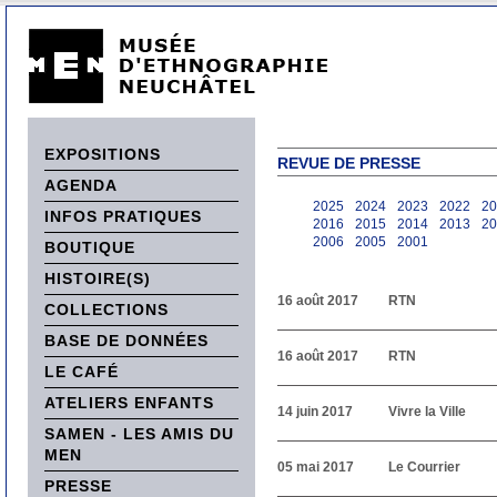
EXPOSITIONS
REVUE DE PRESSE
AGENDA
2025
2024
2023
2022
20
INFOS PRATIQUES
2016
2015
2014
2013
20
2006
2005
2001
BOUTIQUE
HISTOIRE(S)
16 août 2017
RTN
COLLECTIONS
BASE DE DONNÉES
16 août 2017
RTN
LE CAFÉ
ATELIERS ENFANTS
14 juin 2017
Vivre la Ville
SAMEN - LES AMIS DU
MEN
05 mai 2017
Le Courrier
PRESSE