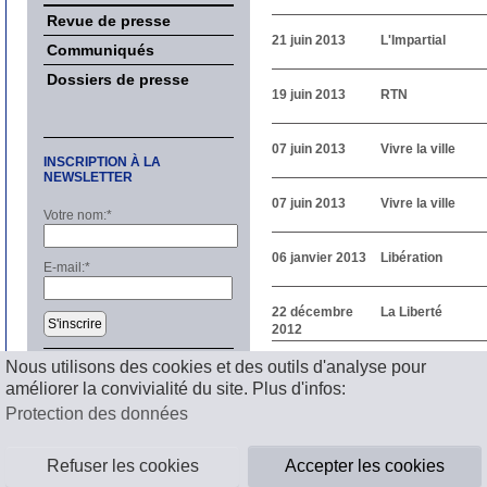
Revue de presse
21 juin 2013
L'Impartial
Communiqués
Dossiers de presse
19 juin 2013
RTN
07 juin 2013
Vivre la ville
INSCRIPTION À LA
NEWSLETTER
07 juin 2013
Vivre la ville
Votre nom:
*
06 janvier 2013
Libération
E-mail:
*
22 décembre
La Liberté
S'inscrire
2012
Précédent
Nous utilisons des cookies et des outils d'analyse pour
1
2
3
4
5
6
7
8
9
1
améliorer la convivialité du site. Plus d'infos:
Suivant
Mentions légales
Protection des données
Refuser les cookies
Accepter les cookies