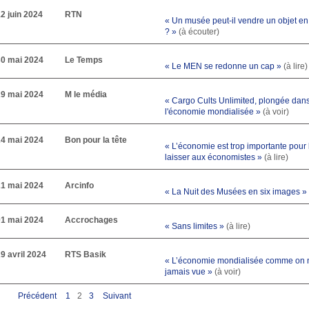
2 juin 2024
RTN
« Un musée peut-il vendre un objet en
? »
(à écouter)
30 mai 2024
Le Temps
« Le MEN se redonne un cap »
(à lire)
29 mai 2024
M le média
« Cargo Cults Unlimited, plongée dan
l'économie mondialisée »
(à voir)
24 mai 2024
Bon pour la tête
« L’économie est trop importante pour 
laisser aux économistes »
(à lire)
21 mai 2024
Arcinfo
« La Nuit des Musées en six images »
01 mai 2024
Accrochages
« Sans limites »
(à lire)
9 avril 2024
RTS Basik
« L’économie mondialisée comme on n
jamais vue »
(à voir)
Précédent
1
2
3
Suivant