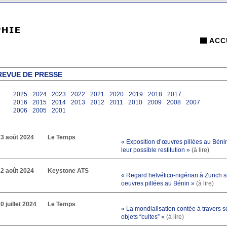
ACC
REVUE DE PRESSE
2025
2024
2023
2022
2021
2020
2019
2018
2017
2016
2015
2014
2013
2012
2011
2010
2009
2008
2007
2006
2005
2001
23 août 2024
Le Temps
« Exposition d’œuvres pillées au Béni
leur possible restitution »
(à lire)
22 août 2024
Keystone ATS
« Regard helvético-nigérian à Zurich s
oeuvres pillées au Bénin »
(à lire)
0 juillet 2024
Le Temps
« La mondialisation contée à travers s
objets “cultes” »
(à lire)