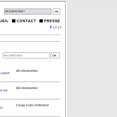
UEIL
CONTACT
PRESSE
F
|
D
|
E
décolonisation
n avant
décolonisation
ur les
Cargo Cults Unlimited
es