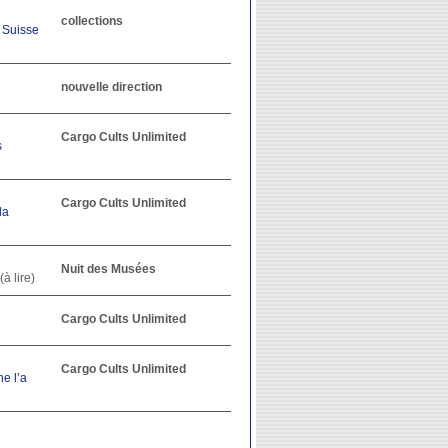
collections
 Suisse
nouvelle direction
Cargo Cults Unlimited
s
Cargo Cults Unlimited
la
Nuit des Musées
(à lire)
Cargo Cults Unlimited
Cargo Cults Unlimited
e l’a