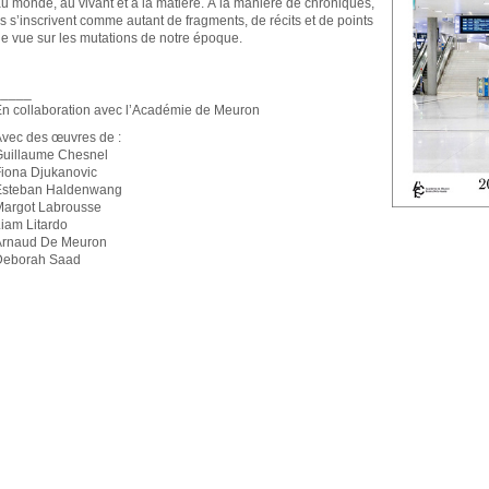
u monde, au vivant et à la matière. À la manière de chroniques,
ls s’inscrivent comme autant de fragments, de récits et de points
e vue sur les mutations de notre époque.
_____
n collaboration avec l’Académie de Meuron
vec des œuvres de :
Guillaume Chesnel
iona Djukanovic
Esteban Haldenwang
Margot Labrousse
iam Litardo
Arnaud De Meuron
Deborah Saad