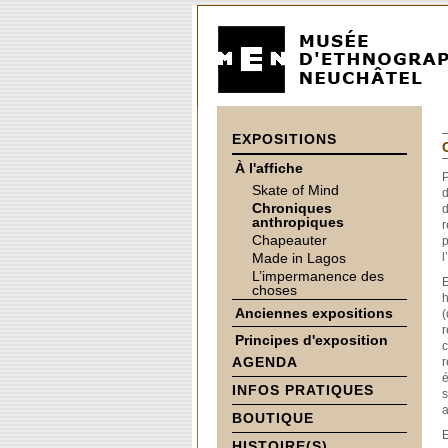
EXPOSITIONS
À l'affiche
P
Skate of Mind
d
Chroniques
d
anthropiques
r
Chapeauter
p
Made in Lagos
l
L’impermanence des
E
choses
h
Anciennes expositions
(
r
Principes d'exposition
c
AGENDA
r
é
INFOS PRATIQUES
s
a
BOUTIQUE
E
HISTOIRE(S)