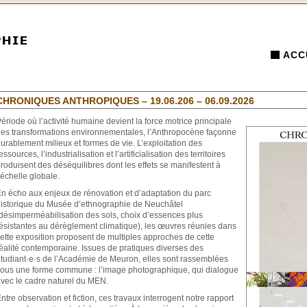
ACC
CHRONIQUES ANTHROPIQUES – 19.06.206 – 06.09.2026
ériode où l’activité humaine devient la force motrice principale
es transformations environnementales, l’Anthropocène façonne
urablement milieux et formes de vie. L’exploitation des
essources, l’industrialisation et l’artificialisation des territoires
roduisent des déséquilibres dont les effets se manifestent à
’échelle globale.
n écho aux enjeux de rénovation et d’adaptation du parc
istorique du Musée d’ethnographie de Neuchâtel
désimperméabilisation des sols, choix d’essences plus
ésistantes au dérèglement climatique), les œuvres réunies dans
ette exposition proposent de multiples approches de cette
éalité contemporaine. Issues de pratiques diverses des
tudiant·e·s de l’Académie de Meuron, elles sont rassemblées
ous une forme commune : l’image photographique, qui dialogue
vec le cadre naturel du MEN.
ntre observation et fiction, ces travaux interrogent notre rapport