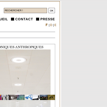
UEIL
CONTACT
PRESSE
F
|
D
|
E