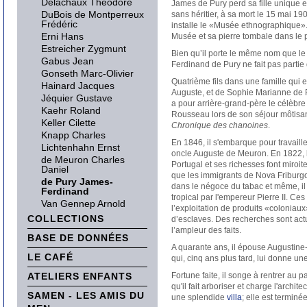
Delachaux Théodore
James de Pury perd sa fille unique 
DuBois de Montperreux
sans héritier, à sa mort le 15 mai 190
Frédéric
installe le «Musée ethnographique».
Erni Hans
Musée et sa pierre tombale dans le p
Estreicher Zygmunt
Bien qu’il porte le même nom que l
Gabus Jean
Ferdinand de Pury ne fait pas partie
Gonseth Marc-Olivier
Quatrième fils dans une famille qui 
Hainard Jacques
Auguste, et de Sophie Marianne de P
Jéquier Gustave
a pour arrière-grand-père le célè
Kaehr Roland
Rousseau lors de son séjour môtisan 
Keller Cilette
Chronique des chanoines
.
Knapp Charles
En 1846, il s'embarque pour travaill
Lichtenhahn Ernst
oncle Auguste de Meuron. En 1822, 
de Meuron Charles
Portugal et ses richesses font miroi
Daniel
que les immigrants de Nova Friburg
de Pury James-
dans le négoce du tabac et même, il e
Ferdinand
tropical par l'empereur Pierre II. Ce
Van Gennep Arnold
l’exploitation de produits «coloniaux
COLLECTIONS
d’esclaves. Des recherches sont act
l’ampleur des faits.
BASE DE DONNÉES
A quarante ans, il épouse Augustine-
LE CAFÉ
qui, cinq ans plus tard, lui donne une 
ATELIERS ENFANTS
Fortune faite, il songe à rentrer au p
qu'il fait arboriser et charge l'archit
SAMEN - LES AMIS DU
une splendide
villa
; elle est termin