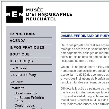
EXPOSITIONS
JAMES-FERDINAND DE PURY 
AGENDA
Deux des projets non réalisés ont se
INFOS PRATIQUES
témoigne encore de la somptuosité d
aménagements: dallages de marbre, 
BOUTIQUE
stucs, parois peintes en trompe-l'oe
HISTOIRE(S)
l'éclairage au gaz de ville.
On peut imaginer James de Pury, reti
Le Musée
nombreuse domesticité, organisant d
La villa de Pury
accueillant le défilé des voitures des 
envers des institutions de bienfaisan
Le parc
les plus infondés sur l'étendue de sa
Portraits
S'il dote le Musée de peinture de plus
par la vocation d'un neveu qui fut él
Borel François
un grand intérêt ethnographique, ne
de Bosset Frédéric-
touristiques. Pourtant, le Musée doit 
Louis
acquisitions onéreuses, celle d'
un i
Coulon Louis