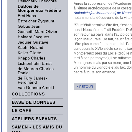
Delachaux Théodore
Après la suppression de l'Académie 
DuBois de
à l'étude archéologique de la collég
Montperreux Frédéric
Antiquités [ou Monuments] de Neuch
Erni Hans
notamment la découverte de la villa
Estreicher Zygmunt
"S'il m'était permis d'être fier, c'est 
Gabus Jean
aussi Neuchâtelois", dit Frédéric D
Gonseth Marc-Olivier
son retour au pays, dans l'autobiogr
Hainard Jacques
leçon inaugurale. De fait, neuchâtel
Jéquier Gustave
l'être plus complètement que lui. Par
Kaehr Roland
qui depuis le XVIe siècle se sont fi
Keller Cilette
Montperreux près du Locle (d'où le n
Knapp Charles
tard à son patronyme), il se rattache
Montagnes; mais par sa mère, une L’H
Lichtenhahn Ernst
un homme du vignoble et du lac, dont
de Meuron Charles
cadre à toute son enfance.
Daniel
de Pury James-
Ferdinand
< RETOUR
Van Gennep Arnold
COLLECTIONS
BASE DE DONNÉES
LE CAFÉ
ATELIERS ENFANTS
SAMEN - LES AMIS DU