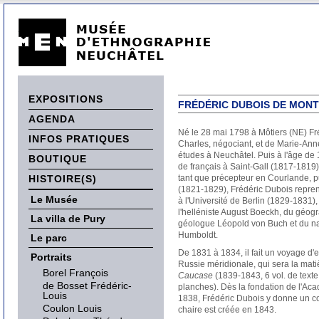
EXPOSITIONS
FRÉDÉRIC DUBOIS DE MONT
AGENDA
Né le 28 mai 1798 à Môtiers (NE) Fréd
INFOS PRATIQUES
Charles, négociant, et de Marie-Anne 
études à Neuchâtel. Puis à l'âge de 1
BOUTIQUE
de français à Saint-Gall (1817-1819
HISTOIRE(S)
tant que précepteur en Courlande, p
(1821-1829), Frédéric Dubois repre
Le Musée
à l'Université de Berlin (1829-1831), 
l'helléniste August Boeckh, du géogr
La villa de Pury
géologue Léopold von Buch et du na
Humboldt.
Le parc
De 1831 à 1834, il fait un voyage d'
Portraits
Russie méridionale, qui sera la mat
Borel François
Caucase
(1839-1843, 6 vol. de texte
de Bosset Frédéric-
planches). Dès la fondation de l'Ac
Louis
1838, Frédéric Dubois y donne un co
Coulon Louis
chaire est créée en 1843.