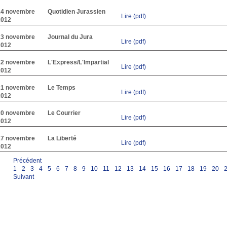
24 novembre
Quotidien Jurassien
Lire (pdf)
2012
23 novembre
Journal du Jura
Lire (pdf)
2012
22 novembre
L'Express/L'Impartial
Lire (pdf)
2012
21 novembre
Le Temps
Lire (pdf)
2012
20 novembre
Le Courrier
Lire (pdf)
2012
17 novembre
La Liberté
Lire (pdf)
2012
Précédent
1
2
3
4
5
6
7
8
9
10
11
12
13
14
15
16
17
18
19
20
Suivant