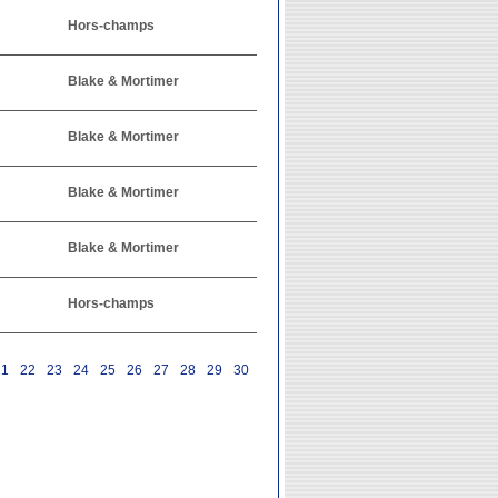
Hors-champs
Blake & Mortimer
Blake & Mortimer
Blake & Mortimer
Blake & Mortimer
Hors-champs
21
22
23
24
25
26
27
28
29
30
31
32
33
34
35
36
37
38
39