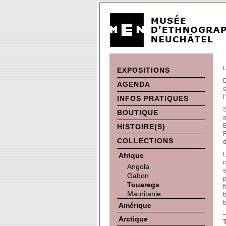
L
EXPOSITIONS
D
AGENDA
s
l
INFOS PRATIQUES
S
BOUTIQUE
a
E
HISTOIRE(S)
F
COLLECTIONS
d
L
Afrique
r
Angola
s
Gabon
p
Touaregs
f
Mauritanie
t
t
Amérique
Arctique