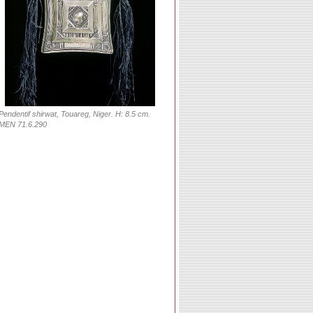
Pendentif shirwat, Touareg, Niger. H: 8.5 cm.
MEN 71.6.290