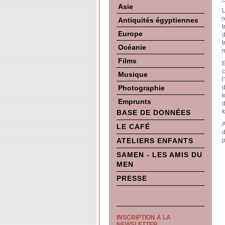
Asie
L
r
Antiquités égyptiennes
t
Europe
d
t
Océanie
m
Films
E
c
Musique
l
Photographie
d
t
Emprunts
d
k
BASE DE DONNÉES
A
LE CAFÉ
d
ATELIERS ENFANTS
p
SAMEN - LES AMIS DU
MEN
PRESSE
INSCRIPTION À LA
NEWSLETTER