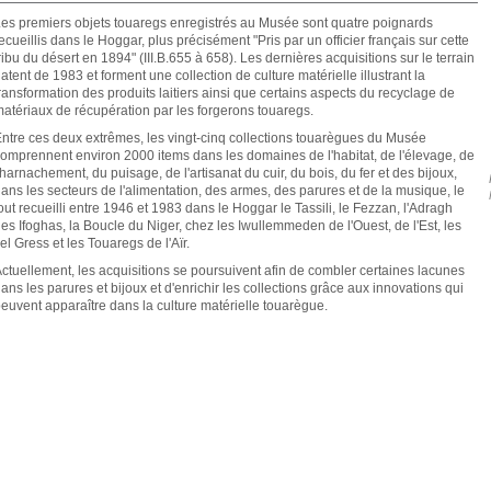
es premiers objets touaregs enregistrés au Musée sont quatre poignards
ecueillis dans le Hoggar, plus précisément "Pris par un officier français sur cette
ribu du désert en 1894" (III.B.655 à 658). Les dernières acquisitions sur le terrain
atent de 1983 et forment une collection de culture matérielle illustrant la
ransformation des produits laitiers ainsi que certains aspects du recyclage de
atériaux de récupération par les forgerons touaregs.
ntre ces deux extrêmes, les vingt-cinq collections touarègues du Musée
omprennent environ 2000 items dans les domaines de l'habitat, de l'élevage, de
'harnachement, du puisage, de l'artisanat du cuir, du bois, du fer et des bijoux,
ans les secteurs de l'alimentation, des armes, des parures et de la musique, le
out recueilli entre 1946 et 1983 dans le Hoggar le Tassili, le Fezzan, l'Adragh
es Ifoghas, la Boucle du Niger, chez les Iwullemmeden de l'Ouest, de l'Est, les
el Gress et les Touaregs de l'Aïr.
ctuellement, les acquisitions se poursuivent afin de combler certaines lacunes
ans les parures et bijoux et d'enrichir les collections grâce aux innovations qui
euvent apparaître dans la culture matérielle touarègue.