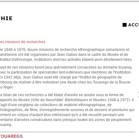
ACC
es missions de recherches
e 1946 à 1976, douze missions de recherche ethnographique saharienne et
ahélienne ont été organisées par Jean Gabus dans le cadre du Musée et de
'Institut d'ethnologie, institutions dont les activités étaient alors étroitement liées.
ept de ces missions furent plus spécialement consacrées au domaine touareg,
vec la participation de spécialistes tant extérieurs que membres de l'Institution.
n 1942 déjà, Jean Gabus avait été chargé par l'Institut de géographie de
ribourg de réaliser à titre individuel une étude chez les Touaregs de la Boucle
u Niger.
e bilan de ces recherches a été établi d'année en année sous la forme de
apports du Musée (Ville de Neuchâtel:
Bibliothèques et Musées 1948 à 1971
): il
'agit d'une vingtaine de collections de matériel ethnographique, de
hotographies, de films, d'enregistrements sonores et de dessins et peintures qui
orment un corpus d'autant plus intéressant qu'il a été recueilli pendant une
rentaine d'années consécutives dans presque toutes les zones de peuplement
ouareg.
TOUAREGS