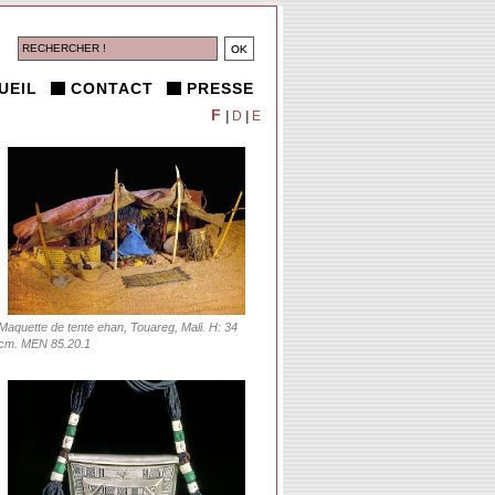
UEIL
CONTACT
PRESSE
F
|
D
|
E
Maquette de tente ehan, Touareg, Mali. H: 34
cm. MEN 85.20.1