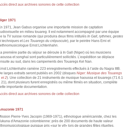
ccès direct aux archives sonores de cette collection
Niger 1971
n 1971, Jean Gabus organise une importante mission de captation
udiovisuelle en milieu touareg. Il est notamment accompagné par une équipe
e la TV suisse romande (qui produira deux films intitulés
In Gall, rythmes, gestes
t technique
s et
Les Touaregs du crépuscule
), par le peintre Hans Erni et
’ethnomusicologue Ernst Lichtenhahn.
a première partie du séjour se déroule à In Gall (Niger) où les musiciens
aoussa et songhaï sont particulièrement sollicités. L’expédition se déplace
nsuite au sud, dans les campements des Touaregs Kel Nan.
rnst Lichtenhahn ramène 223 enregistrements effectués à l’aide du Nagra IIIB.
e larges extraits seront publiés en 2002 (disques
Niger: Musique des Touaregs
 et 2
). Une collection de 21 instruments de musique haoussa et touaregs (71.6.1
 21), dont plusieurs furent enregistrés ou même filmés en situation, complète
ette importante documentation.
ccès direct aux archives sonores de cette collection
Amazonie 1971
ission Pierre-Yves Jacopin (1969-1971), ethnologue américaniste, chez les
ukuna d'Amazonie colombienne: près de 200 documents de haute valeur
thnomusicologique puisque pris «sur le vif» lors de grandes fêtes rituelles.