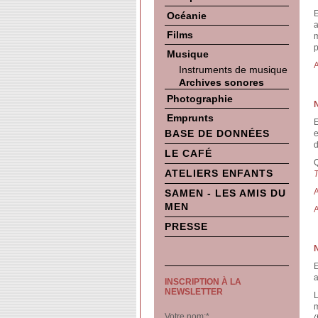
E
Océanie
a
Films
m
p
Musique
A
Instruments de musique
Archives sonores
Photographie
N
Emprunts
E
BASE DE DONNÉES
e
d
LE CAFÉ
Q
ATELIERS ENFANTS
A
SAMEN - LES AMIS DU
MEN
A
PRESSE
E
a
INSCRIPTION À LA
NEWSLETTER
L
m
Votre nom:
*