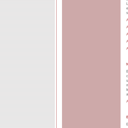
L
e
s
A
A
A
A
A
B
c
u
m
t
a
A
E