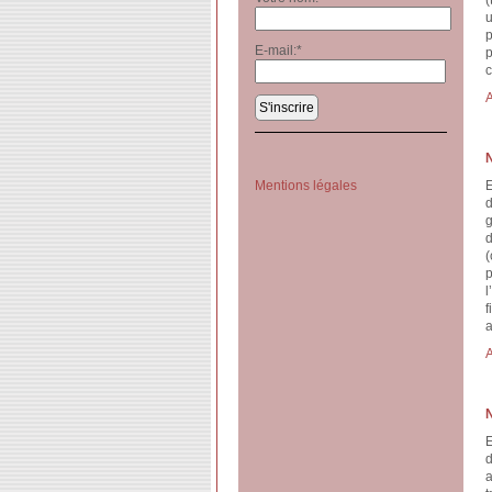
(
E-mail:
*
p
c
A
S'inscrire
Mentions légales
E
d
g
d
(
p
l
f
a
A
E
d
a