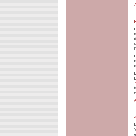
A
E
a
d
e
l
L
h
e
E
D
1
à
c
A
M
Y
e