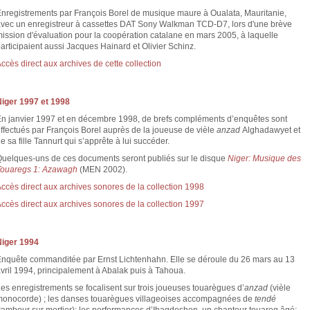
nregistrements par François Borel de musique maure à Oualata, Mauritanie,
vec un enregistreur à cassettes DAT Sony Walkman TCD-D7, lors d'une brève
ission d'évaluation pour la coopération catalane en mars 2005, à laquelle
articipaient aussi Jacques Hainard et Olivier Schinz.
ccès direct aux archives de cette collection
iger 1997 et 1998
n janvier 1997 et en décembre 1998, de brefs compléments d’enquêtes sont
ffectués par François Borel auprès de la joueuse de vièle
anzad
Alghadawyet et
e sa fille Tannurt qui s’apprête à lui succéder.
uelques-uns de ces documents seront publiés sur le disque
Niger: Musique des
Touaregs 1:
Azawagh
(MEN 2002).
ccès direct aux archives sonores de la collection 1998
ccès direct aux archives sonores de la collection 1997
Niger 1994
nquête commanditée par Ernst Lichtenhahn. Elle se déroule du 26 mars au 13
vril 1994, principalement à Abalak puis à Tahoua.
es enregistrements se focalisent sur trois joueuses touarègues d’
anzad
(vièle
onocorde) ; les danses touarègues villageoises accompagnées de
tendé