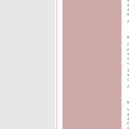
t
d
d
b
A
C
j
s
c
1
a
c
A
V
a
d
D
(