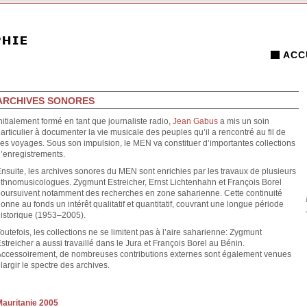
ACC
ARCHIVES SONORES
nitialement formé en tant que journaliste radio,
Jean Gabus
a mis un soin
articulier à documenter la vie musicale des peuples qu’il a rencontré au fil de
es voyages. Sous son impulsion, le MEN va constituer d’importantes collections
’enregistrements.
nsuite, les archives sonores du MEN sont enrichies par les travaux de plusieurs
thnomusicologues. Zygmunt Estreicher, Ernst Lichtenhahn et François Borel
oursuivent notamment des recherches en zone saharienne. Cette continuité
onne au fonds un intérêt qualitatif et quantitatif, couvrant une longue période
istorique (1953–2005).
outefois, les collections ne se limitent pas à l’aire saharienne: Zygmunt
streicher a aussi travaillé dans le Jura et François Borel au Bénin.
ccessoirement, de nombreuses contributions externes sont également venues
largir le spectre des archives.
Mauritanie 2005