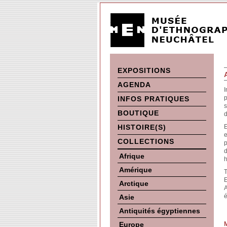
EXPOSITIONS
AGENDA
I
p
INFOS PRATIQUES
s
BOUTIQUE
d
HISTOIRE(S)
E
e
COLLECTIONS
p
d
Afrique
h
Amérique
T
E
Arctique
A
é
Asie
Antiquités égyptiennes
Europe