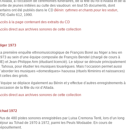
t Allada, à l'occasion de cérémonies funéraires, de la fête du roi d'Allada et de la
ortie de jeunes initiées au culte des vaudoun: en tout 55 documents, dont
ertains ont été publiés dans le CD
Bénin: rythmes et chants pour les vodun
,
DE-Gallo 612, 1990.
ccès à la page contenant des extraits du CD
ccès direct aux archives sonores de cette collection
Niger 1973
a première enquête ethnomusicologique de François Borel au Niger a lieu en
973 au sein d’une équipe composée de François Bendel (chargé de cours à
’IE) et Jean-Philippe Arm (étudiant licencié). Le séjour se déroule principalement
 Tahoua, pour étudier les musiques touarègues. Mais l’occasion permet aussi
’aborder les musiques «domestiques» haoussa (rituels féminins et naissances)
t celles des griots.
’équipe se déplace également au Bénin et y effectue d’autres enregistrements à
’occasion de la fête du roi d’Allada.
ccès direct aux archives sonores de cette collection
Tchad 1972
lus de 480 pistes sonores enregistrées par Luisa Cremona Tenti, lors d’un long
éjour au Tchad de 1970 à 1972, parmi les Peuls Wodaabe. En cours de
épouillement.