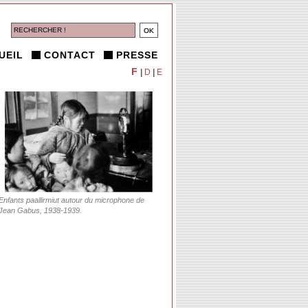
UEIL
CONTACT
PRESSE
F
|
D
|
E
Enfants paallirmiut autour du microphone de
Jean Gabus, 1938-1939.