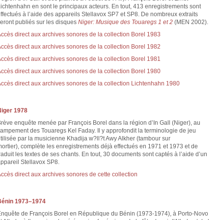
ichtenhahn en sont le principaux acteurs. En tout, 413 enregistrements sont
ffectués à l’aide des appareils Stellavox SP7 et SP8. De nombreux extraits
eront publiés sur les disques
Niger: Musique des Touaregs 1 et 2
(MEN 2002).
ccès direct aux archives sonores de la collection Borel 1983
ccès direct aux archives sonores de la collection Borel 1982
ccès direct aux archives sonores de la collection Borel 1981
ccès direct aux archives sonores de la collection Borel 1980
ccès direct aux archives sonores de la collection Lichtenhahn 1980
Niger 1978
rève enquête menée par François Borel dans la région d’In Gall (Niger), au
ampement des Touaregs Kel Faday. Il y approfondit la terminologie de jeu
tilisée par la musicienne Khadija w?ll?t Awy Alkher (tambour sur
ortier), complète les enregistrements déjà effectués en 1971 et 1973 et de
raduit les textes de ses chants. En tout, 30 documents sont captés à l’aide d’un
ppareil Stellavox SP8.
ccès direct aux archives sonores de cette collection
Bénin 1973–1974
nquête de François Borel en République du Bénin (1973-1974), à Porto-Novo