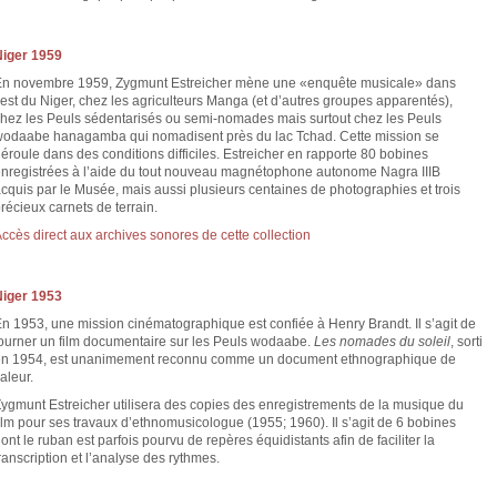
Niger 1959
En novembre 1959, Zygmunt Estreicher mène une «enquête musicale» dans
’est du Niger, chez les agriculteurs Manga (et d’autres groupes apparentés),
hez les Peuls sédentarisés ou semi-nomades mais surtout chez les Peuls
odaabe hanagamba qui nomadisent près du lac Tchad. Cette mission se
éroule dans des conditions difficiles. Estreicher en rapporte 80 bobines
nregistrées à l’aide du tout nouveau magnétophone autonome Nagra IIIB
cquis par le Musée, mais aussi plusieurs centaines de photographies et trois
récieux carnets de terrain.
ccès direct aux archives sonores de cette collection
Niger 1953
n 1953, une mission cinématographique est confiée à Henry Brandt. Il s’agit de
ourner un film documentaire sur les Peuls wodaabe.
Les nomades du soleil
, sorti
en 1954, est unanimement reconnu comme un document ethnographique de
aleur.
ygmunt Estreicher utilisera des copies des enregistrements de la musique du
ilm pour ses travaux d’ethnomusicologue (1955; 1960). Il s’agit de 6 bobines
ont le ruban est parfois pourvu de repères équidistants afin de faciliter la
ranscription et l’analyse des rythmes.