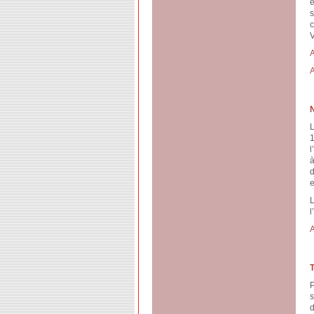
e
s
c
V
A
A
L
1
l
à
d
e
L
l
A
P
s
d