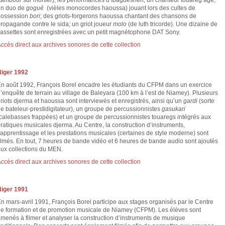
tambour sur mortier); les performances d’Ibagdeshen, un chanteur touareg âgé;
un duo de
gogué
(vièles monocordes haoussa) jouant lors des cultes de
possession
bori
; des griots-forgerons haoussa chantant des chansons de
ropagande contre le sida
;
un griot joueur
molo
(de luth tricorde). Une dizaine de
assettes sont enregistrées avec un petit magnétophone DAT Sony.
ccès direct aux archives sonores de cette collection
Niger 1992
n août 1992, François Borel encadre les étudiants du CFPM dans un exercice
’enquête de terrain au village de Baleyara (100 km à l’est de Niamey). Plusieurs
riots djerma et haoussa sont interviewés et enregistrés, ainsi qu’un
gardi
(sorte
e bateleur-prestidigitateur), un groupe de percussionnistes
gasukari
calebasses frappées) et un groupe de percussionnistes touaregs intégrés aux
ratiques musicales djerma. Au Centre, la construction d’instruments,
’apprentissage et les prestations musicales (certaines de style moderne) sont
ilmés. En tout, 7 heures de bande vidéo et 6 heures de bande audio sont ajoutés
ux collections du MEN.
ccès direct aux archives sonores de cette collection
Niger 1991
n mars-avril 1991, François Borel participe aux stages organisés par le Centre
e formation et de promotion musicale de Niamey (CFPM). Les élèves sont
menés à filmer et analyser la construction d’instruments de musique