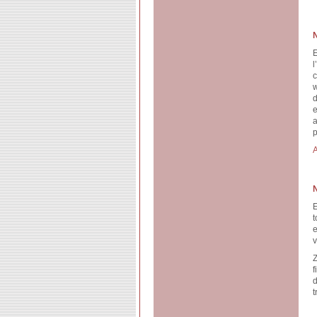
l
c
w
d
e
a
p
A
E
t
v
Z
f
d
t