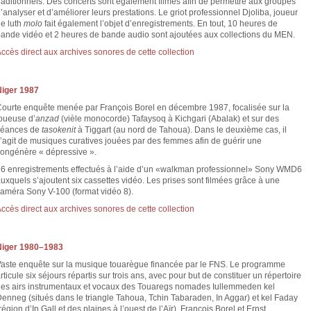
raditionnels. Des concerts sont également filmés afin de permettre aux groupes
’analyser et d’améliorer leurs prestations. Le griot professionnel Djoliba, joueur
e luth
molo
fait également l’objet d’enregistrements. En tout, 10 heures de
ande vidéo et 2 heures de bande audio sont ajoutées aux collections du MEN.
ccès direct aux archives sonores de cette collection
Niger 1987
ourte enquête menée par François Borel en décembre 1987, focalisée sur la
oueuse d’
anzad
(vièle monocorde) Tafaysoq à Kichgari (Abalak) et sur des
séances de
tasokenit
à Tiggart (au nord de Tahoua). Dans le deuxième cas, il
’agit de musiques curatives jouées par des femmes afin de guérir une
ongénère « dépressive ».
6 enregistrements effectués à l’aide d’un «walkman professionnel» Sony WMD6
uxquels s’ajoutent six cassettes vidéo. Les prises sont filmées grâce à une
améra Sony V-100 (format vidéo 8).
ccès direct aux archives sonores de cette collection
Niger 1980–1983
aste enquête sur la musique touarègue financée par le FNS. Le programme
rticule six séjours répartis sur trois ans, avec pour but de constituer un répertoire
es airs instrumentaux et vocaux des Touaregs nomades Iullemmeden kel
enneg (situés dans le triangle Tahoua, Tchin Tabaraden, In Aggar) et kel Faday
région d’In Gall et des plaines à l’ouest de l’Aïr). François Borel et Ernst