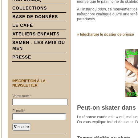
montre que le patrimoine du skateboa
COLLECTIONS
À l’instar du
push,
ce mouvement de pr
métaphore cinétique ouvre une fenêtr
BASE DE DONNÉES
paradoxes.
LE CAFÉ
ATELIERS ENFANTS
» télécharger le dossier de presse
SAMEN - LES AMIS DU
MEN
PRESSE
INSCRIPTION À LA
NEWSLETTER
Votre nom:
*
Peut-on skater dans 
E-mail:
*
La réponse courte est : « oui, mais en
On vous explique tout ci-dessous : l
S'inscrire