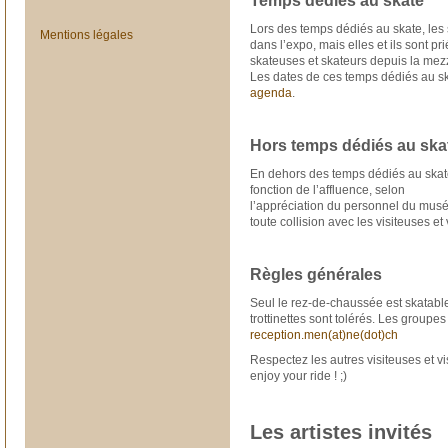
Temps dédiés au skate
Lors des temps dédiés au skate, les s
Mentions légales
dans l’expo, mais elles et ils sont pri
skateuses et skateurs depuis la mezza
Les dates de ces temps dédiés au skat
agenda
.
Hors temps dédiés au ska
En dehors des temps dédiés au skate,
fonction de l’affluence, selon
l’appréciation du personnel du musée.
toute collision avec les visiteuses et 
Règles générales
Seul le rez-de-chaussée est skatable
trottinettes sont tolérés. Les groupe
reception.men(at)ne(dot)ch
Respectez les autres visiteuses et vi
enjoy your ride ! ;)
Les artistes invités