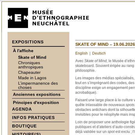
EXPOSITIONS
SKATE OF MIND – 19.06.2026 
À l'affiche
English
|
Deutsch
Skate of Mind
Avec
Skate of Mind,
le Musée d’ethn
Chroniques
skateboard. Souvent érigée au rang d’
anthropiques
philosophie.
Chapeauter
Made in Lagos
Les images des médias spécialisés,
L’impermanence des
tout en s’imprégnant des codes, des 
choses
discipline exige un engagement perso
acrobatique).
Anciennes expositions
Faisant une large place à la culture v
Principes d'exposition
quête inlassable de nouveaux
spots
AGENDA
obstacles antichars dont la silhouet
invisibles pour le néophyte mais inspi
INFOS PRATIQUES
Loin de proposer une anthologie fig
BOUTIQUE
publiques et d’ateliers d’auto-constru
déjà validée sur un
spot
est exclu ; l
HISTOIRE(S)