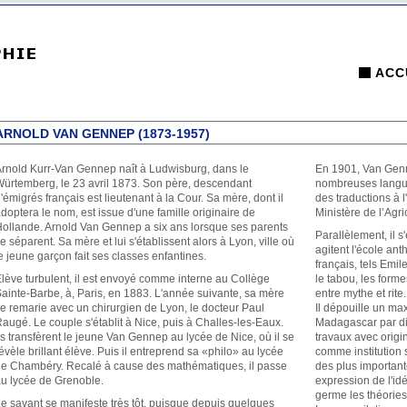
ACC
ARNOLD VAN GENNEP (1873-1957)
rnold Kurr-Van Gennep naît à Ludwisburg, dans le
En 1901, Van Genn
ürtemberg, le 23 avril 1873. Son père, descendant
nombreuses langues
'émigrés français est lieutenant à la Cour. Sa mère, dont il
des traductions à 
doptera le nom, est issue d'une famille originaire de
Ministère de l’Agri
ollande. Arnold Van Gennep a six ans lorsque ses parents
Parallèlement, il 
e séparent. Sa mère et lui s'établissent alors à Lyon, ville où
agitent l'école an
e jeune garçon fait ses classes enfantines.
français, tels Emi
lève turbulent, il est envoyé comme interne au Collège
le tabou, les formes
ainte-Barbe, à, Paris, en 1883. L'année suivante, sa mère
entre mythe et rite.
e remarie avec un chirurgien de Lyon, le docteur Paul
Il dépouille un ma
augé. Le couple s'établit à Nice, puis à Challes-les-Eaux.
Madagascar par di
ls transfèrent le jeune Van Gennep au lycée de Nice, où il se
travaux avec origi
évèle brillant élève. Puis il entreprend sa «philo» au lycée
comme institution 
e Chambéry. Recalé à cause des mathématiques, il passe
des plus important
u lycée de Grenoble.
expression de l'id
germe les théorie
e savant se manifeste très tôt, puisque depuis quelques