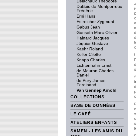
Delachaux Théodore
a
DuBois de Montperreux
r
Frédéric
p
Erni Hans
c
Estreicher Zygmunt
a
Gabus Jean
m
Gonseth Marc-Olivier
d
Hainard Jacques
d
t
Jéquier Gustave
Kaehr Roland
Keller Cilette
U
Knapp Charles
l
d
Lichtenhahn Ernst
s
de Meuron Charles
Daniel
S
de Pury James-
l
Ferdinand
d
Van Gennep Arnold
p
COLLECTIONS
o
P
BASE DE DONNÉES
c
LE CAFÉ
v
s
ATELIERS ENFANTS
s
l
SAMEN - LES AMIS DU