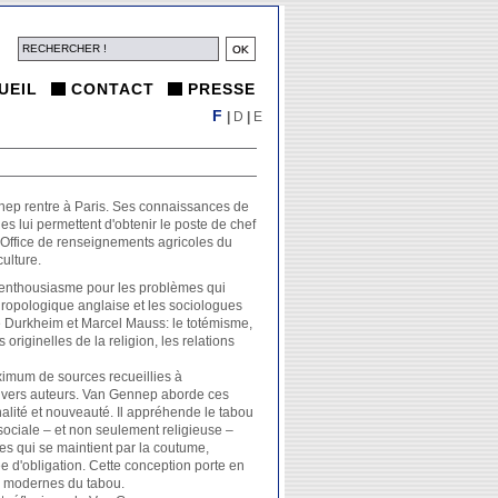
UEIL
CONTACT
PRESSE
F
|
D
|
E
ep rentre à Paris. Ses connaissances de
 lui permettent d'obtenir le poste de chef
l'Office de renseignements agricoles du
culture.
s'enthousiasme pour les problèmes qui
thropologique anglaise et les sociologues
le Durkheim et Marcel Mauss: le totémisme,
 originelles de la religion, les relations
ximum de sources recueillies à
vers auteurs. Van Gennep aborde ces
nalité et nouveauté. Il appréhende le tabou
sociale – et non seulement religieuse –
es qui se maintient par la coutume,
ée d'obligation. Cette conception porte en
s modernes du tabou.