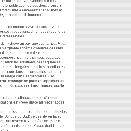
t réflexions de Van Gennep sur ces
 à la publication de ses deux premiers
t totémisme à Madagascar
et
Mythes et
ie
, dans lequel il dénonce
nep commence à vivre de ses travaux
ences, traductions, chroniques régulières
diverses revues.
d, il achève un ouvrage capital:
Les Rites
remarquable schéma d'analyse des rites
ui encore toute sa valeur: ces
omposent en trois phases: séparation,
n; selon les situations, ces séquences
ortances inégales: ainsi la séparation est,
marquée dans les funérailles; l’agrégation
 la marge dans les fiançailles. Ces
ent l'avantage de pouvoir s'appliquer au
 rites de passage dans n'importe quelle
re chaire d'ethnographie et d'histoire
lisations est créée grâce au mécénat des
unod, missionnaire et ethnologue chez les
e l'Afrique du Sud) se désiste en faveur
ep, qui restera à Neuchâtel de 1912 à
à la réorganisation du Musée dont il publie
1914).