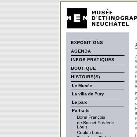
EXPOSITIONS
AGENDA
A
INFOS PRATIQUES
W
d
BOUTIQUE
a
HISTOIRE(S)
H
s
Le Musée
l
La villa de Pury
E
S
Le parc
s
R
Portraits
I
Borel François
r
de Bosset Frédéric-
d
Louis
a
Coulon Louis
L