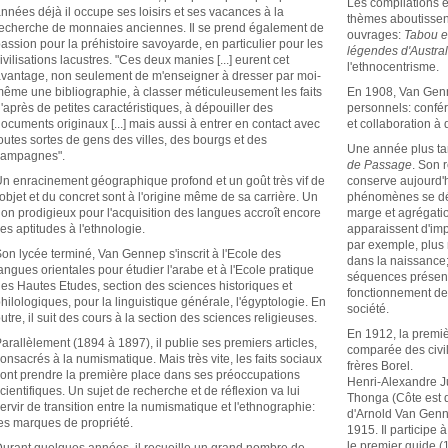
Les compilations e
nnées déjà il occupe ses loisirs et ses vacances à la
thèmes aboutissent
echerche de monnaies anciennes. Il se prend également de
ouvrages:
Tabou e
assion pour la préhistoire savoyarde, en particulier pour les
légendes d'Austral
ivilisations lacustres. "Ces deux manies [...] eurent cet
l'ethnocentrisme.
vantage, non seulement de m'enseigner à dresser par moi-
ême une bibliographie, à classer méticuleusement les faits
En 1908, Van Gen
'après de petites caractéristiques, à dépouiller des
personnels: confér
ocuments originaux [...] mais aussi à entrer en contact avec
et collaboration à 
outes sortes de gens des villes, des bourgs et des
Une année plus tar
campagnes".
de Passage
. Son 
n enracinement géographique profond et un goût très vif de
conserve aujourd'h
'objet et du concret sont à l'origine même de sa carrière. Un
phénomènes se déc
on prodigieux pour l'acquisition des langues accroît encore
marge et agrégatio
es aptitudes à l'ethnologie.
apparaissent d'imp
par exemple, plus 
on lycée terminé, Van Gennep s'inscrit à l'Ecole des
dans la naissance;
angues orientales pour étudier l'arabe et à l'Ecole pratique
séquences présent
es Hautes Etudes, section des sciences historiques et
fonctionnement des
hilologiques, pour la linguistique générale, l'égyptologie. En
société.
utre, il suit des cours à la section des sciences religieuses.
En 1912, la premiè
arallèlement (1894 à 1897), il publie ses premiers articles,
comparée des civi
onsacrés à la numismatique. Mais très vite, les faits sociaux
frères Borel.
ont prendre la première place dans ses préoccupations
Henri-Alexandre J
cientifiques. Un sujet de recherche et de réflexion va lui
Thonga (Côte est d
ervir de transition entre la numismatique et l'ethnographie:
d'Arnold Van Genn
es marques de propriété.
1915. Il participe 
le premier guide (