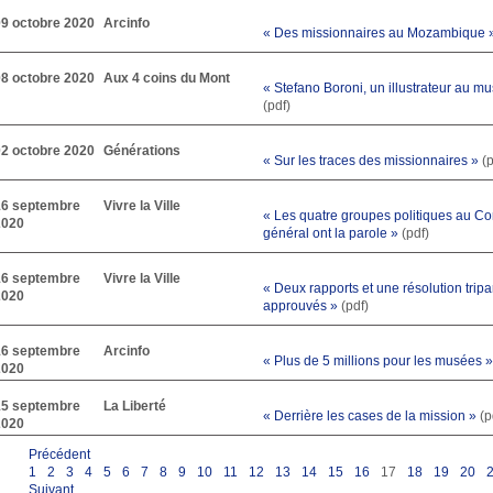
09 octobre 2020
Arcinfo
« Des missionnaires au Mozambique 
08 octobre 2020
Aux 4 coins du Mont
« Stefano Boroni, un illustrateur au m
(pdf)
02 octobre 2020
Générations
« Sur les traces des missionnaires »
(p
16 septembre
Vivre la Ville
« Les quatre groupes politiques au Co
2020
général ont la parole »
(pdf)
16 septembre
Vivre la Ville
« Deux rapports et une résolution tripar
2020
approuvés »
(pdf)
16 septembre
Arcinfo
« Plus de 5 millions pour les musées »
2020
15 septembre
La Liberté
« Derrière les cases de la mission »
(p
2020
Précédent
1
2
3
4
5
6
7
8
9
10
11
12
13
14
15
16
17
18
19
20
Suivant