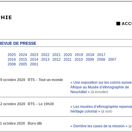
ACC
REVUE DE PRESSE
2025
2024
2023
2022
2021
2020
2019
2018
2017
2016
2015
2014
2013
2012
2011
2010
2009
2008
2007
2006
2005
2001
19 octobre 2020
RTS – Tout un monde
« Une exposition sur les colons suisse
Afrique au Musée d’ethnographie de
Neuchâtel »
(à écouter)
12 octobre 2020
RTS – Le 19h30
« Les musées d’ethnographie repense
héritage colonial »
(à voir)
11 octobre 2020
Büro dlb
« Derrière les cases de la mission »
(p