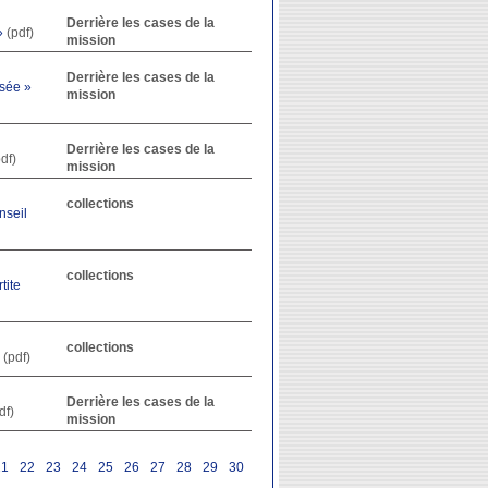
Derrière les cases de la
»
(pdf)
mission
Derrière les cases de la
usée »
mission
Derrière les cases de la
df)
mission
collections
nseil
collections
tite
collections
(pdf)
Derrière les cases de la
df)
mission
21
22
23
24
25
26
27
28
29
30
31
32
33
34
35
36
37
38
39