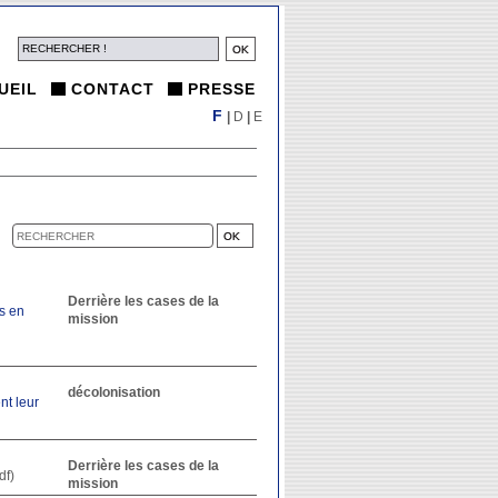
UEIL
CONTACT
PRESSE
F
|
D
|
E
Derrière les cases de la
s en
mission
décolonisation
nt leur
Derrière les cases de la
df)
mission